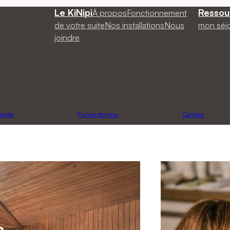
Le KiNipi
Ressou
À propos
Fonctionnement
de votre suite
Nos installations
Nous
mon séj
joindre
ialité
Fichier témoins
Carrière
a