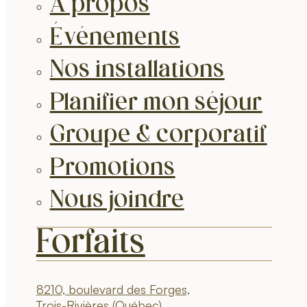
À propos
Événements
Nos installations
Planifier mon séjour
Groupe & corporatif
Promotions
Nous joindre
Forfaits
8210, boulevard des Forges,
Trois-Rivières (Québec)