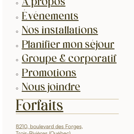
À propos
Événements
Nos installations
Planifier mon séjour
Groupe & corporatif
Promotions
Nous joindre
Forfaits
8210, boulevard des Forges,
Trois-Rivières (Québec)