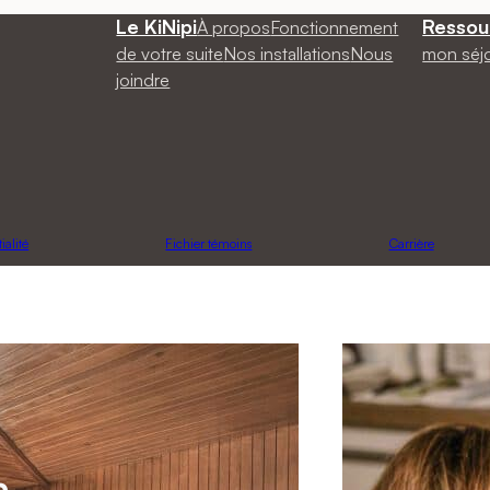
Le KiNipi
Ressou
À propos
Fonctionnement
de votre suite
Nos installations
Nous
mon séj
joindre
ialité
Fichier témoins
Carrière
a