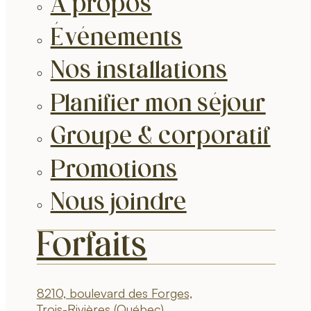
À propos
Événements
Nos installations
Planifier mon séjour
Groupe & corporatif
Promotions
Nous joindre
Forfaits
8210, boulevard des Forges,
Trois-Rivières (Québec)