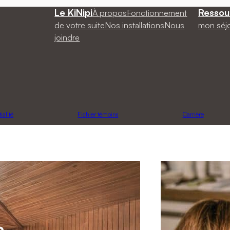
Le KiNipi
Ressou
À propos
Fonctionnement
de votre suite
Nos installations
Nous
mon séj
joindre
ialité
Fichier témoins
Carrière
a