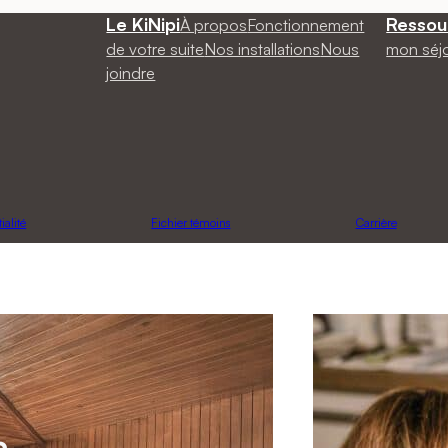
Le KiNipi
Ressou
À propos
Fonctionnement
de votre suite
Nos installations
Nous
mon séj
joindre
ialité
Fichier témoins
Carrière
a