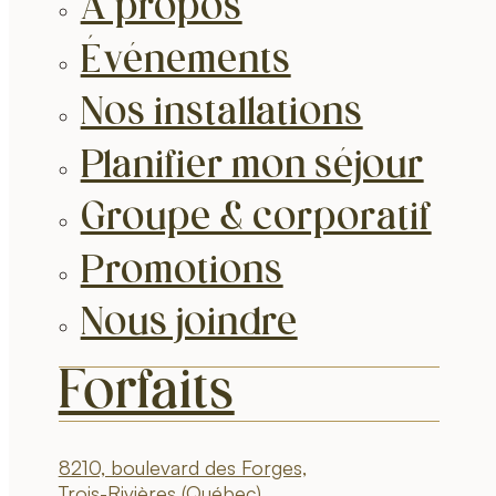
À propos
Événements
Nos installations
Planifier mon séjour
Groupe & corporatif
Promotions
Nous joindre
Forfaits
8210, boulevard des Forges,
Trois-Rivières (Québec)