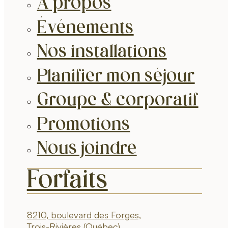
À propos
Événements
Nos installations
Planifier mon séjour
Groupe & corporatif
Promotions
Nous joindre
Forfaits
8210, boulevard des Forges,
Trois-Rivières (Québec)