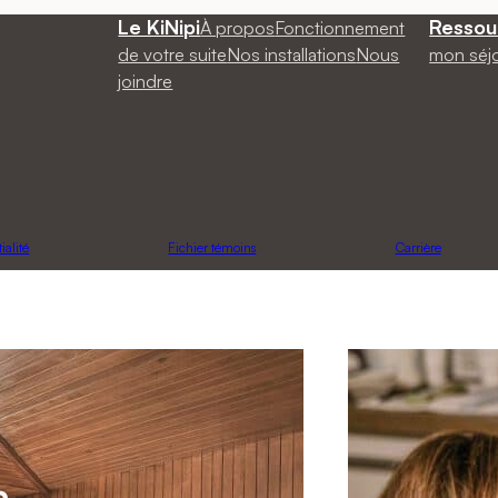
Le KiNipi
Ressou
À propos
Fonctionnement
de votre suite
Nos installations
Nous
mon séj
joindre
ialité
Fichier témoins
Carrière
a