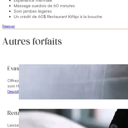
Expérience thermale
Massage suédois de 60 minutes
Soin jambes légères
Un crédit de 60$ Restaurant KiNipi à la bouche
Réserver
Autres forfaits
Évasion Éclatante
Offrez-vous une Évasion Éclatante ! Une nuitée en suite luxueuse,
soin Hydrafacial Deluxe pour un repos revitalisée.
Détails
Réserver
Renaissance
Laissez-vous envelopper par le Soin Voile de Satin, suivi d’un H