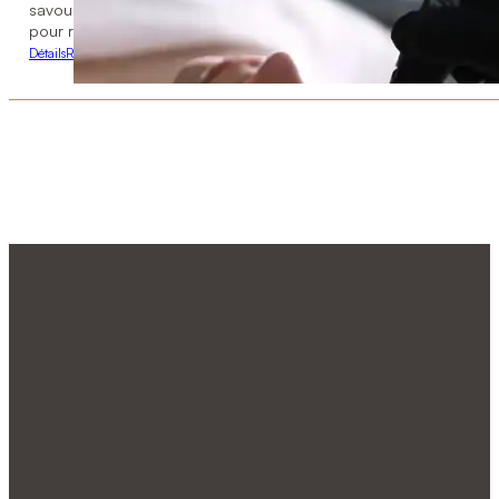
savourant un moment gourmand grâce à un crédit de 60 $ au res
pour renaître en beauté.
Détails
Réserver