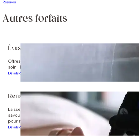
Réserver
Autres forfaits
Évasion Éclatante
Offrez-vous une Évasion Éclatante ! Une nuitée en suite luxueuse,
soin Hydrafacial Deluxe pour un repos revitalisée.
Détails
Réserver
Renaissance
Laissez-vous envelopper par le Soin Voile de Satin, suivi d’un H
savourant un moment gourmand grâce à un crédit de 60 $ au res
pour renaître en beauté.
Détails
Réserver