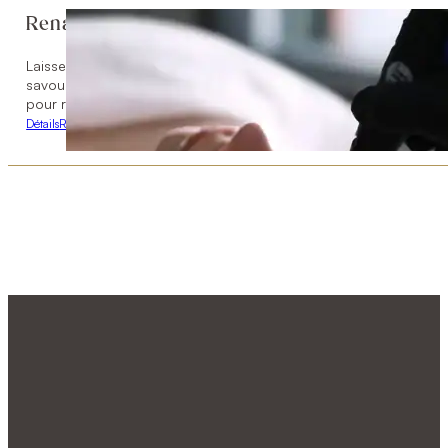
Renaissance
Laissez-vous envelopper par le Soin Voile de Satin, suivi d’un H
savourant un moment gourmand grâce à un crédit de 60 $ au res
pour renaître en beauté.
Détails
Réserver