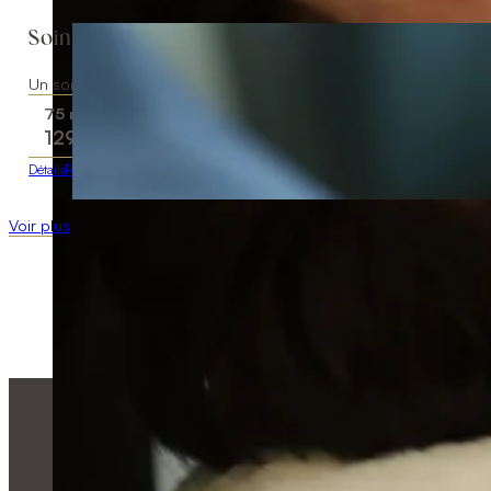
Soin visage classique personnalisé
Un soin complet et personnalisé conçu pour redonner éclat à vot
75 minutes
129
$
Détails
Réserver
Voir plus