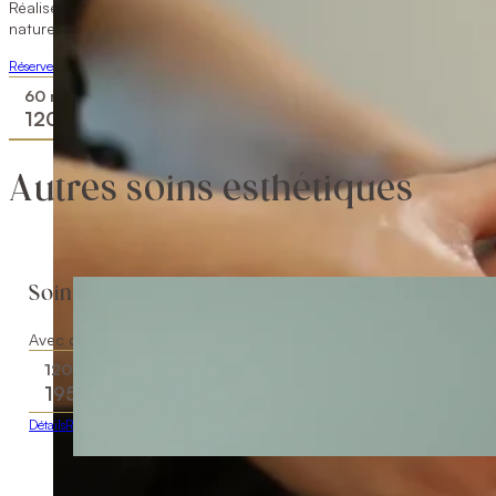
Réalisé avec des ingrédients biologiques pour une expérience
naturelle et respectueuse de votre peau.
Réserver
60 minutes
120
$
Autres soins esthétiques
Soin visage d’exception
Avec ce soin unique, découvrez le summum de la performance bi
120 minutes
195
$
Détails
Réserver