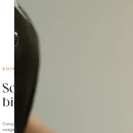
SOINS ESTHÉTIQUES
Soin visage
biologique Cyfolia
Conçu pour répondre à des besoins spécifiques, ce soin du
visage unique ravive l’éclat, illumine le teint et apaise la peau.