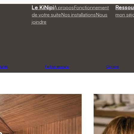
Le KiNipi
Ressou
À propos
Fonctionnement
de votre suite
Nos installations
Nous
mon séj
joindre
ialité
Fichier témoins
Carrière
a