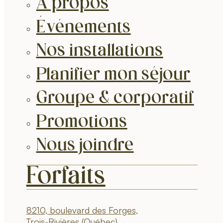
À propos
Événements
Nos installations
Planifier mon séjour
Groupe & corporatif
Promotions
Nous joindre
Forfaits
8210, boulevard des Forges,
Trois-Rivières (Québec)